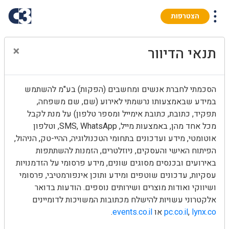
הצטרפות
×
תנאי הדיוור
הסכמתי לחברת אנשים ומחשבים (הפקות) בע"מ להשתמש
במידע שבאמצעותו נרשמתי לאירוע (שם, שם משפחה,
תפקיד, כתובת, כתובת אימייל ומספר טלפון) על מנת לקבל
מכל אחד מהן, באמצעות מייל, SMS, WhatsApp, וטלפון
אוטומטי, מידע ועדכונים בתחומי הטכנולוגיה, ההיי-טק, הניהול,
הפיתוח האישי והעסקים, ניוזלטרים, הזמנות להשתתפות
באירועים ובכנסים מסוגים שונים, מידע פרסומי על הזדמנויות
עסקיות, עדכונים שוטפים ומידע ותוכן אינפורמטיבי, פרסומי
ושיווקי ואודות מוצרים ושירותים נוספים. הודעות בדואר
אלקטרוני עשויות להישלח מכתובות המשויכות לדומיינים
lynx.co
,
pc.co.il
או
events.co.il
.